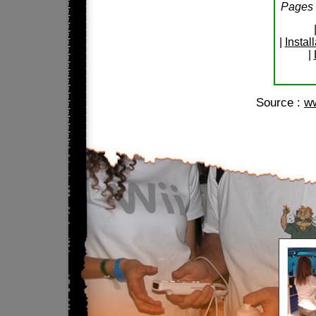
Pages s
|
Instal
|
Source :
w