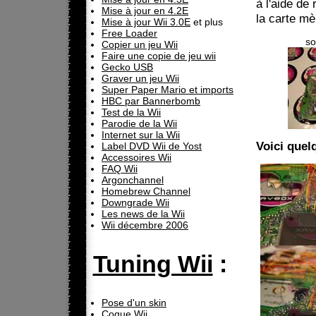
à l'aide de
Mise à jour en 4.2E
la carte mèr
Mise à jour Wii 3.0E
et plus
Free Loader
so
Copier un jeu Wii
Faire une copie de jeu wii
Gecko USB
Graver un jeu Wii
Super Paper Mario et imports
HBC par Bannerbomb
Test de la Wii
Parodie de la Wii
Internet sur la Wii
Voici quel
Label DVD Wii de Yost
Accessoires Wii
FAQ Wii
Argonchannel
Homebrew Channel
Downgrade Wii
Les news de la Wii
Wii décembre 2006
Tuning Wii
:
Pose d'un skin
Coque Wii