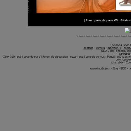
|
Plan
|
pose de puce Wii
| Réalis
------------------
-
------------
Quelques Liens 
seotons
-
Lumitra
-
moctodn7v
-
cobra
SEO Dijon
|
chocoku lan
Quelques 
Xbox 360
|
ps3
|
pose de puce
|
Forum de discussion
|
news
|
psp
|
console de jeux
|
Portail
|
ps2 & pstw
sexy consol
chat xbox
-
Xbo
annuaire de jeux
-
Blog
-
PDF
-
c