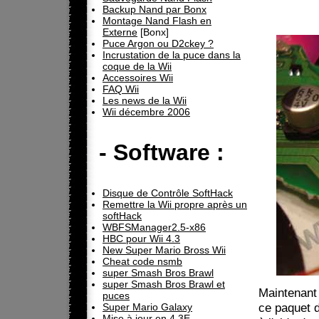
Backup Nand par Bonx
Montage Nand Flash en
Externe
[Bonx]
Puce Argon ou D2ckey ?
Incrustation de la puce dans la
coque de la Wii
Accessoires Wii
FAQ Wii
Les news de la Wii
Wii décembre 2006
- Software :
Disque de Contrôle SoftHack
Remettre la Wii propre après un
softHack
WBFSManager2.5-x86
HBC pour Wii 4.3
New Super Mario Bross Wii
Cheat code nsmb
super Smash Bros Brawl
super Smash Bros Brawl et
Maintenant 
puces
ce paquet d
Super Mario Galaxy
Mise à jour en 4.3E