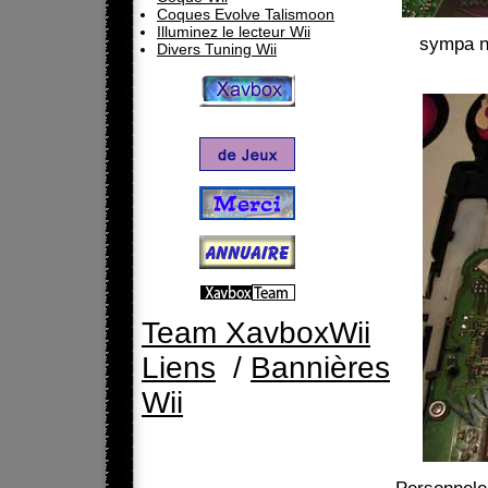
Coques Evolve Talismoon
Illuminez le lecteur Wii
sympa no
Divers Tuning Wii
Team XavboxWii
Liens
/
Bannières
Wii
Personnelem