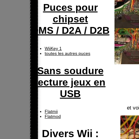
Puces pour
chipset
DMS / D2A / D2B
WiiKey 1
toutes les autres puces
Sans soudure
lecture jeux en
USB
et vo
Flatmii
Flatmod
Divers Wii :