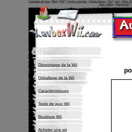
Consoles de jeux
|
Blog
|
PsP
|
Tuning consoles
|
XavboxNews
|
Ps2
|
ps4
|
Xbox O
Jeux vidéos
|
Gamecube
|
Démontage de la Wii
po
Déballage de la Wii
Caractéristiques
Tests de jeux Wii
Boutique Wii
Acheter une wii