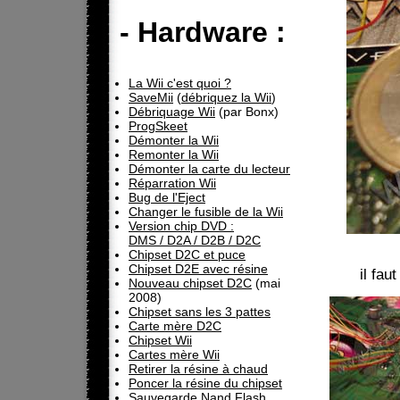
- Hardware :
La Wii c'est quoi ?
SaveMii
(
débriquez la Wii
)
Débriquage Wii
(par Bonx)
ProgSkeet
Démonter la Wii
Remonter la Wii
Démonter la carte du lecteur
Réparration Wii
Bug de l'Eject
Changer le fusible de la Wii
Version chip DVD :
DMS / D2A / D2B / D2C
Chipset D2C et puce
Chipset D2E avec résine
il fau
Nouveau chipset D2C
(mai
2008)
Chipset sans les 3 pattes
Carte mère D2C
Chipset Wii
Cartes mère Wii
Retirer la résine à chaud
Poncer la résine du chipset
Sauvegarde Nand Flash