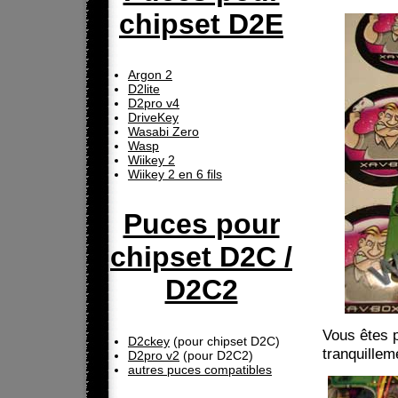
chipset D2E
Argon 2
D2lite
D2pro v4
DriveKey
Wasabi Zero
Wasp
Wiikey 2
Wiikey 2 en 6 fils
Puces pour
chipset D2C /
D2C2
Vous êtes p
D2ckey
(pour chipset D2C)
tranquillem
D2pro v2
(pour D2C2)
autres puces compatibles