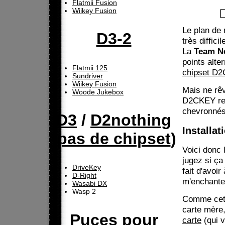
Flatmii Fusion
Wiikey Fusion
Le plan de
D3-2
très difficil
La
Team N
points alter
Flatmii 125
chipset D2
Sundriver
Wiikey Fusion
Mais ne rêv
Woode Jukebox
D2CKEY res
chevronnés
D3
/
D2nothing
Installa
(
pas de chipset
)
Voici donc
jugez si ça
DriveKey
fait d'avoi
D-Right
m'enchante 
Wasabi DX
Wasp 2
Comme cett
carte mère,
Puces pour
carte
(qui v