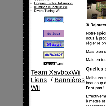
Coques Evolve Talismoon
Illuminez le lecteur Wii
Divers Tuning Wii
3/ Rajoute
Notre spéci
nous à prop
règler le p
Mais bien s
Mais en tou
Quelles s
Team XavboxWii
Malheureus
Liens
/
Bannières
beaucoup di
Wii
l'ont pas !
Effectiveme
à mettre et