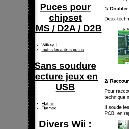
Puces pour
1/ Doubler 
chipset
Deux techni
DMS / D2A / D2B
ph
WiiKey 1
toutes les autres puces
Sans soudure
lecture jeux en
2/ Raccour
USB
Pour racco
technique m
Flatmii
Il soude le
Flatmod
PCB, en repl
Divers Wii :