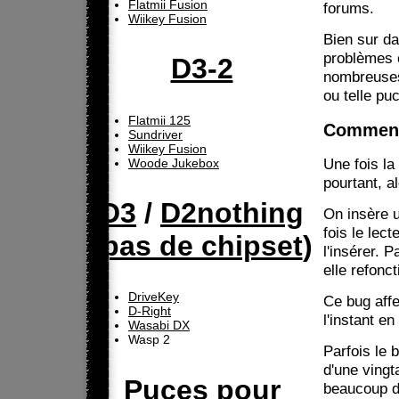
Flatmii Fusion
forums.
Wiikey Fusion
Bien sur d
problèmes 
D3-2
nombreuses 
ou telle pu
Flatmii 125
Comment 
Sundriver
Wiikey Fusion
Une fois la
Woode Jukebox
pourtant, al
D3
/
D2nothing
On insère u
fois le lect
(
pas de chipset
)
l'insérer. 
elle refonc
DriveKey
Ce bug affe
D-Right
l'instant e
Wasabi DX
Wasp 2
Parfois le 
d'une vingta
Puces pour
beaucoup d