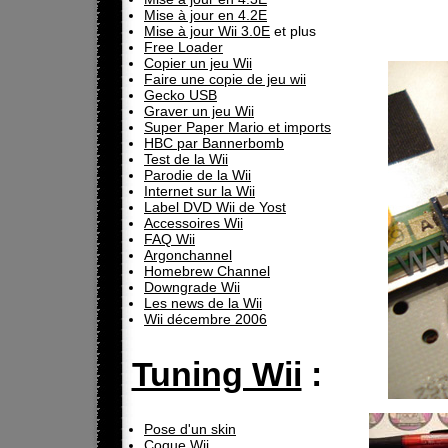
Mise à jour en 4.2E
Mise à jour Wii 3.0E
et plus
Free Loader
Copier un jeu Wii
Faire une copie de jeu wii
Gecko USB
Graver un jeu Wii
Super Paper Mario et imports
HBC par Bannerbomb
Test de la Wii
Parodie de la Wii
Internet sur la Wii
Label DVD Wii de Yost
Accessoires Wii
FAQ Wii
Argonchannel
Homebrew Channel
Downgrade Wii
Les news de la Wii
Wii décembre 2006
Tuning Wii
:
Pose d'un skin
Coque Wii