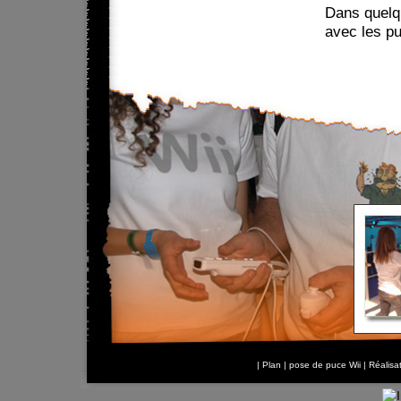
Dans quelqu
avec les pu
|
Plan
|
pose de puce Wii
| Réalis