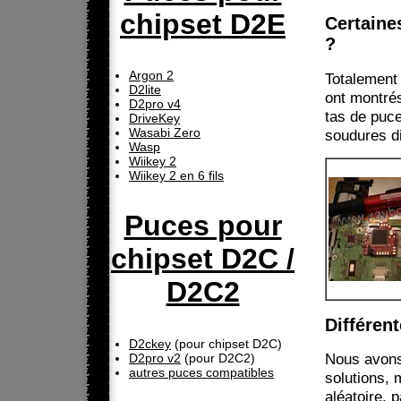
chipset D2E
Certaines
?
Argon 2
Totalement 
D2lite
ont montrés
D2pro v4
tas de puce
DriveKey
Wasabi Zero
soudures di
Wasp
Wiikey 2
Wiikey 2 en 6 fils
Puces pour
chipset D2C /
D2C2
Différen
D2ckey
(pour chipset D2C)
Nous avons 
D2pro v2
(pour D2C2)
autres puces compatibles
solutions, 
aléatoire, 