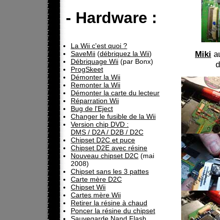
- Hardware :
La Wii c'est quoi ?
Miki
au
SaveMii
(
débriquez la Wii
)
Débriquage Wii
(par Bonx)
d
ProgSkeet
Démonter la Wii
Remonter la Wii
Démonter la carte du lecteur
Réparration Wii
Bug de l'Eject
Changer le fusible de la Wii
Version chip DVD :
DMS / D2A / D2B / D2C
Chipset D2C et puce
Chipset D2E avec résine
Nouveau chipset D2C
(mai
2008)
Chipset sans les 3 pattes
Carte mère D2C
Chipset Wii
Cartes mère Wii
Retirer la résine à chaud
Poncer la résine du chipset
Sauvegarde Nand Flash