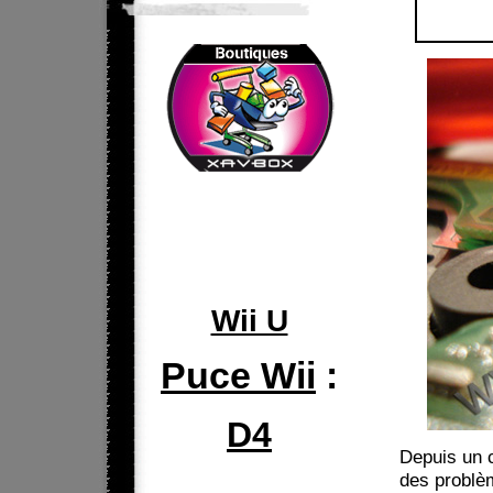
Wii U
Puce Wii
:
D4
Depuis un 
des problè