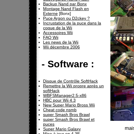
Backup Nand par Bonx
Montage Nand Flash en
Externe
[Bonx]
Puce Argon ou D2ckey ?
Incrustation de la puce dans la
coque de la Wii
Accessoires Wii
FAQ Wii
Les news de la Wii
Wii décembre 2006
- Software :
Disque de Contrôle SoftHack
Remettre la Wii propre après un
softHack
WBFSManager2.5-x86
HBC pour Wii 4.3
New Super Mario Bross Wii
Cheat code nsmb
super Smash Bros Brawl
super Smash Bros Brawl et
puces
mais
Super Mario Galaxy
Mise à jour en 4.3E