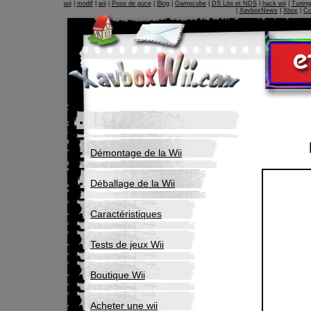
wii
|
modif
|
wii
|
Pose de puce
|
Blog
|
Gamecube
|
DS Lite et NDS
|
hack wii
|
Tuning
|
XavboxNews
|
Xbox
|
Co
Démontage de la Wii
Déballage de la Wii
Caractéristiques
Tests de jeux Wii
Boutique Wii
Acheter une wii