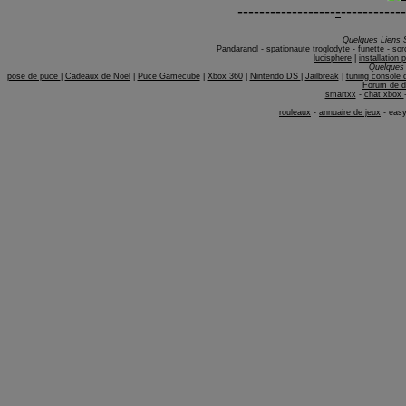
------------------
-
------------
Quelques Liens 
Pandaranol
-
spationaute troglodyte
-
funette
-
sor
lucisphere
|
installation 
Quelques 
pose de puce
|
Cadeaux de Noel
|
Puce Gamecube
|
Xbox 360
|
Nintendo DS
|
Jailbreak
|
tuning console 
Forum de d
smartxx
-
chat xbox
rouleaux
-
annuaire de jeux
-
easy