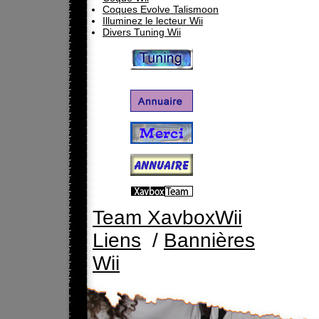
Coques Evolve Talismoon
Illuminez le lecteur Wii
Divers Tuning Wii
Team XavboxWii
Liens
/
Bannières
Wii