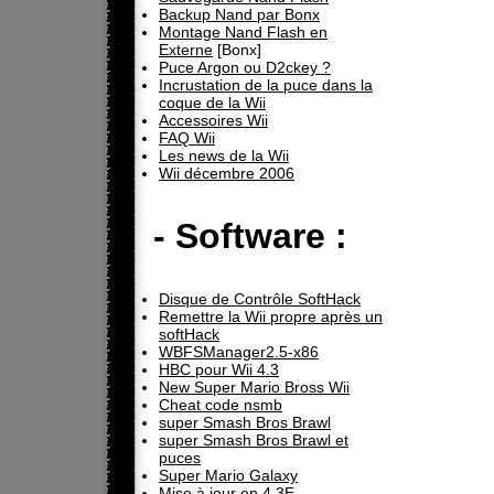
Backup Nand par Bonx
Montage Nand Flash en
Externe
[Bonx]
Puce Argon ou D2ckey ?
Incrustation de la puce dans la
coque de la Wii
Accessoires Wii
FAQ Wii
Les news de la Wii
Wii décembre 2006
- Software :
Disque de Contrôle SoftHack
Remettre la Wii propre après un
softHack
WBFSManager2.5-x86
HBC pour Wii 4.3
New Super Mario Bross Wii
Cheat code nsmb
super Smash Bros Brawl
super Smash Bros Brawl et
puces
Super Mario Galaxy
Mise à jour en 4.3E