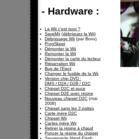
- Hardware :
La Wii c'est quoi ?
SaveMii
(
débriquez la Wii
)
Débriquage Wii
(par Bonx)
ProgSkeet
Démonter la Wii
Remonter la Wii
Démonter la carte du lecteur
Réparration Wii
Bug de l'Eject
Changer le fusible de la Wii
Version chip DVD :
DMS / D2A / D2B / D2C
Chipset D2C et puce
Chipset D2E avec résine
Nouveau chipset D2C
(mai
2008)
Chipset sans les 3 pattes
Carte mère D2C
Chipset Wii
Cartes mère Wii
Retirer la résine à chaud
Poncer la résine du chipset
Sauvegarde Nand Flash