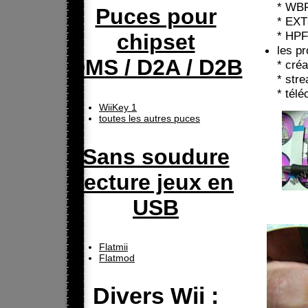
* WB
Puces pour
* EX
* HP
chipset
les p
DMS / D2A / D2B
* cré
* str
* télé
WiiKey 1
toutes les autres puces
Sans soudure
lecture jeux en
USB
Flatmii
Flatmod
Divers Wii :