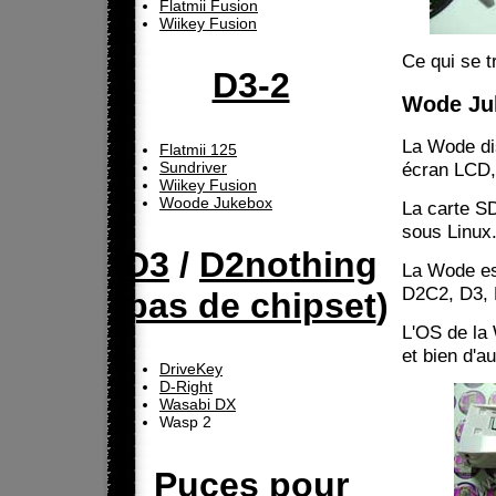
Flatmii Fusion
Wiikey Fusion
Ce qui se t
D3-2
Wode Ju
La Wode dis
Flatmii 125
Sundriver
écran LCD,
Wiikey Fusion
Woode Jukebox
La carte SD
sous Linux
D3
/
D2nothing
La Wode es
D2C2, D3, 
(
pas de chipset
)
L'OS de la
et bien d'a
DriveKey
D-Right
Wasabi DX
Wasp 2
Puces pour