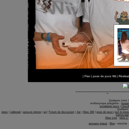
|
Plan
|
pose de puce Wii
| Réalis
------------------
-
------------
Quelques Liens 
ornithorynque polyglotte
-
loupan
installation puce
|
choco
Quelques 
news
|
Jailbreak
|
astuces iphone
|
wii
|
Forum de discussion
|
.biz
|
Xbox 360
|
pose de puce
|
ps2 & pstw
Gamecube
Xbox Live
-
xbox 2
annuaire gratuit
-
Blog
-
easytrip