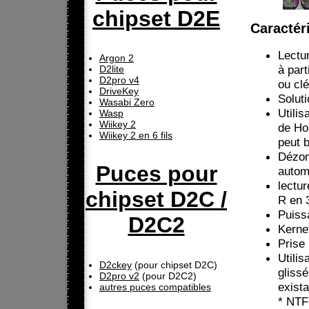
chipset D2E
Caractér
Lectu
Argon 2
à par
D2lite
D2pro v4
ou cl
DriveKey
Solut
Wasabi Zero
Utili
Wasp
Wiikey 2
de Ho
Wiikey 2 en 6 fils
peut b
Dézon
Puces pour
autom
lectu
chipset D2C /
R en 
Puiss
D2C2
Kerne
Prise
Utili
D2ckey
(pour chipset D2C)
gliss
D2pro v2
(pour D2C2)
exista
autres puces compatibles
* NT