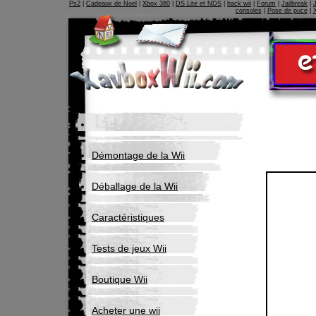
Ps2
|
Cadeaux de Noel
|
Xbox 360
|
DS Lite et NDS
|
hack wii
|
Forum
|
Jailbreak
|
consoles
|
Pose de puce
|
Démontage de la Wii
Déballage de la Wii
Caractéristiques
Tests de jeux Wii
Boutique Wii
Acheter une wii