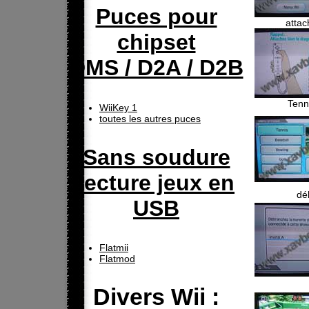
Puces pour
atta
chipset
DMS / D2A / D2B
Tenn
WiiKey 1
toutes les autres puces
Sans soudure
lecture jeux en
déb
USB
Flatmii
Flatmod
Divers Wii :