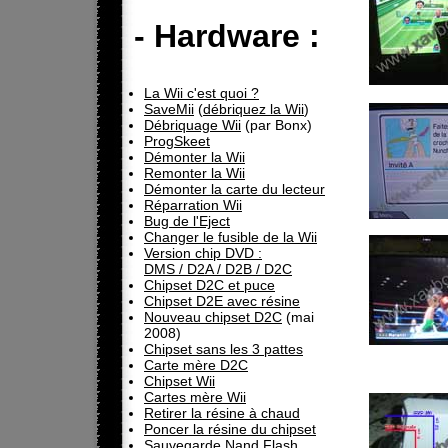
- Hardware :
La Wii c'est quoi ?
SaveMii
(
débriquez la Wii
)
Débriquage Wii
(par Bonx)
ProgSkeet
Démonter la Wii
Remonter la Wii
Démonter la carte du lecteur
Réparration Wii
Bug de l'Eject
Changer le fusible de la Wii
Version chip DVD :
DMS / D2A / D2B / D2C
Chipset D2C et puce
Chipset D2E avec résine
Nouveau chipset D2C
(mai
2008)
Chipset sans les 3 pattes
Carte mère D2C
Chipset Wii
Cartes mère Wii
Retirer la résine à chaud
Poncer la résine du chipset
Sauvegarde Nand Flash