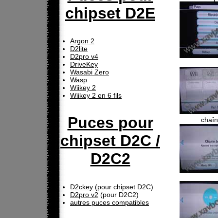
chipset D2E
Argon 2
D2lite
D2pro v4
DriveKey
Wasabi Zero
Wasp
Wiikey 2
Wiikey 2 en 6 fils
Puces pour
chaîn
chipset D2C /
D2C2
D2ckey
(pour chipset D2C)
D2pro v2
(pour D2C2)
autres puces compatibles