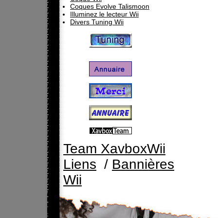
Coques Evolve Talismoon
Illuminez le lecteur Wii
Divers Tuning Wii
Team XavboxWii
Liens
/
Bannières
Wii