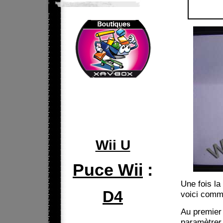
Wii U
Puce Wii
:
Une fois la
D4
voici comm
Au premier
paramètrer