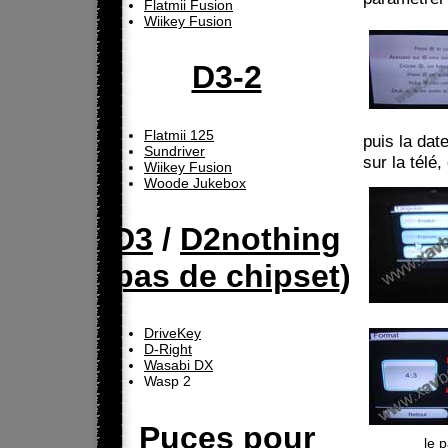
Flatmii Fusion
Wiikey Fusion
D3-2
Flatmii 125
puis la dat
Sundriver
sur la télé,
Wiikey Fusion
Woode Jukebox
D3
/
D2nothing
(
pas de chipset
)
DriveKey
D-Right
Wasabi DX
Wasp 2
Puces pour
le 