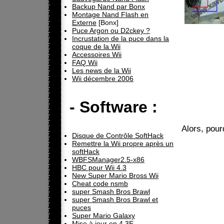
Backup Nand par Bonx
Montage Nand Flash en
Externe
[Bonx]
Puce Argon ou D2ckey ?
Incrustation de la puce dans la
coque de la Wii
Accessoires Wii
FAQ Wii
Les news de la Wii
Wii décembre 2006
- Software :
Alors, pour
Disque de Contrôle SoftHack
Remettre la Wii propre après un
softHack
WBFSManager2.5-x86
HBC pour Wii 4.3
New Super Mario Bross Wii
Cheat code nsmb
super Smash Bros Brawl
super Smash Bros Brawl et
puces
Super Mario Galaxy
Mise à jour en 4.3E