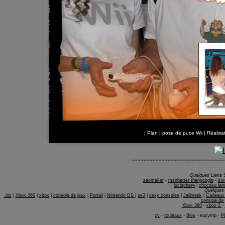
|
Plan
|
pose de puce Wii
| Réalis
------------------
-
------------
Quelques Liens 
seomaker
-
msnbetter thangoogle
-
sor
lucisphere
|
chocoku lan
Quelques 
.biz
|
Xbox 360
|
xbox
|
console de jeux
|
Portail
|
Nintendo DS
|
ps3
|
sexy consoles
|
Jailbreak
|
Cadeaux 
console de 
Xbox 360
-
xbox 2
-
cv
-
rouleaux
-
Blog
-
easytrip
-
P