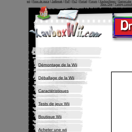
wii
|
Pose de puce
|
Jailbreak
|
PsP
|
Ps2
|
Portail
|
Forum
|
XavboxNews
|
Gamecube
Xbox One
|
Tuning conso
Démontage de la Wii
Déballage de la Wii
Caractéristiques
Tests de jeux Wii
Boutique Wii
Acheter une wii