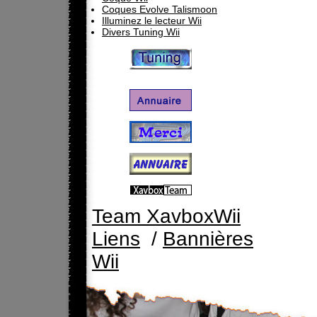
Coques Evolve Talismoon
Illuminez le lecteur Wii
Divers Tuning Wii
Team XavboxWii
Liens
/
Bannières
Wii