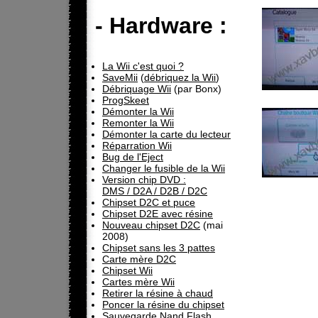
- Hardware :
La Wii c'est quoi ?
SaveMii
(
débriquez la Wii
)
Débriquage Wii
(par Bonx)
ProgSkeet
Démonter la Wii
Remonter la Wii
Démonter la carte du lecteur
Réparration Wii
Bug de l'Eject
Changer le fusible de la Wii
Version chip DVD :
DMS / D2A / D2B / D2C
Chipset D2C et puce
Chipset D2E avec résine
Nouveau chipset D2C
(mai
2008)
Chipset sans les 3 pattes
Carte mère D2C
Chipset Wii
Cartes mère Wii
Retirer la résine à chaud
Poncer la résine du chipset
Sauvegarde Nand Flash