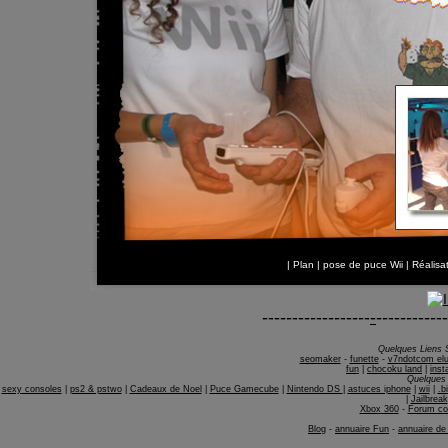
|
Plan
|
pose de puce Wii
| Réalis
------------------
-
------------
Quelques Liens 
seomaker
-
funette
-
v7ndotcom el
fun
|
chocoku land
|
inst
Quelques 
sexy consoles
|
ps2 & pstwo
|
Cadeaux de Noel
|
Puce Gamecube
|
Nintendo DS
|
astuces iphone
|
wii
|
.b
|
Jailbreak
Xbox 360
-
Forum co
Blog
-
annuaire Fun
-
annuaire de