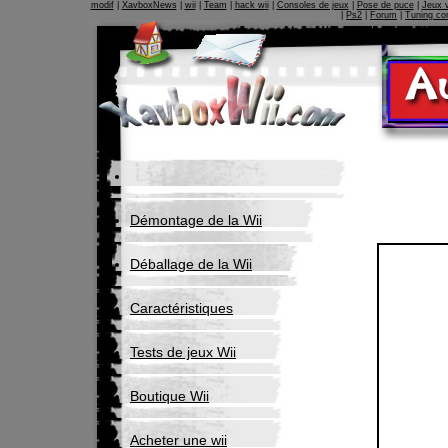
modif
|
XavboxNews
|
wii
|
Team
|
hack wii
|
Consoles de jeux
|
Pose de puce
|
Jeux 
|
Ps2
|
Forum
|
Tuning co
Démontage de la Wii
Déballage de la Wii
Caractéristiques
Tests de jeux Wii
Boutique Wii
Acheter une wii