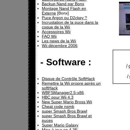
Backup Nand par Bonx
Montage Nand Flash en
Externe
[Bonx]
Puce Argon ou D2ckey ?
Incrustation de la puce dans la
coque de la Wii
Accessoires Wii
FAQ Wii
Les news de la Wii
Wii décembre 2006
- Software :
/
/
Disque de Contrôle SoftHack
Remettre la Wii propre après un
softHack
WBFSManager2.5-x86
HBC pour Wii 4.3
New Super Mario Bross Wii
Cheat code nsmb
super Smash Bros Brawl
super Smash Bros Brawl et
puces
Super Mario Galaxy
Mise à jour en 4.3E