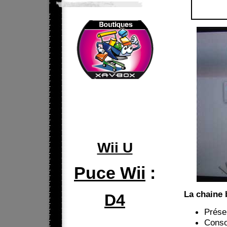
Wii U
Puce Wii
:
La chaine 
D4
Prése
Consol