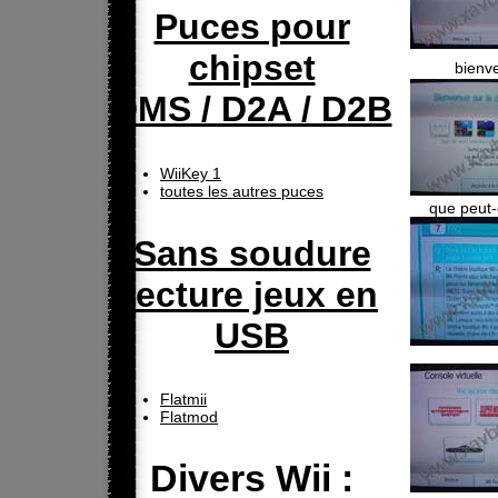
Puces pour
chipset
bienve
DMS / D2A / D2B
WiiKey 1
toutes les autres puces
que peut-
Sans soudure
lecture jeux en
USB
Flatmii
Flatmod
Divers Wii :