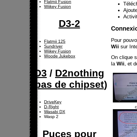
Flatmii Fusion
Téléch
Wiikey Fusion
Ajoute
Activ
D3-2
Connexio
Pour pouvo
Flatmii 125
Wii
sur Inte
Sundriver
Wiikey Fusion
Woode Jukebox
On clique s
la
Wii
, et 
D3
/
D2nothing
(
pas de chipset
)
DriveKey
c
D-Right
Wasabi DX
Wasp 2
Puces pour