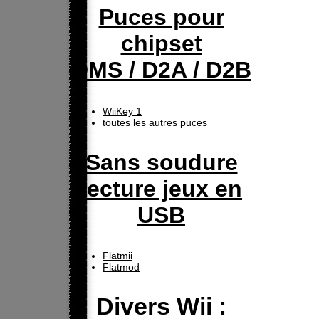
Puces pour
chipset
DMS / D2A / D2B
WiiKey 1
toutes les autres puces
Sans soudure
lecture jeux en
USB
Flatmii
Flatmod
Divers Wii :