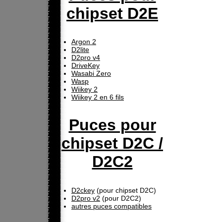
chipset D2E
Argon 2
D2lite
D2pro v4
DriveKey
Wasabi Zero
Wasp
Wiikey 2
Wiikey 2 en 6 fils
Puces pour
chipset D2C /
D2C2
D2ckey
(pour chipset D2C)
D2pro v2
(pour D2C2)
autres puces compatibles