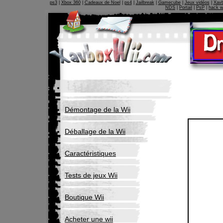
ps3
|
Xbox 360
|
Cadeaux de Noel
|
ps4
|
Jailbreak
|
Gamecube
|
Jeux vidéos
|
Xav
NDS
|
Portail
|
PsP
|
hack w
Démontage de la Wii
Déballage de la Wii
Caractéristiques
Tests de jeux Wii
Boutique Wii
Acheter une wii