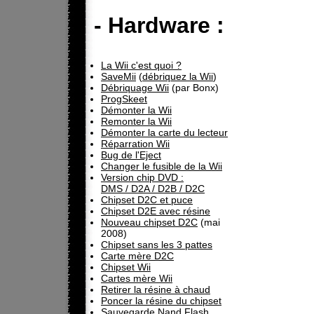
- Hardware :
La Wii c'est quoi ?
SaveMii
(
débriquez la Wii
)
Débriquage Wii
(par Bonx)
ProgSkeet
Démonter la Wii
Remonter la Wii
Démonter la carte du lecteur
Réparration Wii
Bug de l'Eject
Changer le fusible de la Wii
Version chip DVD :
DMS / D2A / D2B / D2C
Chipset D2C et puce
Chipset D2E avec résine
Nouveau chipset D2C
(mai
2008)
Chipset sans les 3 pattes
Carte mère D2C
Chipset Wii
Cartes mère Wii
Retirer la résine à chaud
Poncer la résine du chipset
Sauvegarde Nand Flash