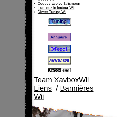
Coques Evolve Talismoon
Illuminez le lecteur Wii
Divers Tuning Wii
Team XavboxWii
Liens
/
Bannières
Wii