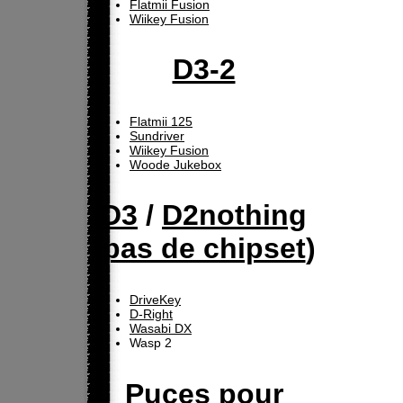
Flatmii Fusion
Wiikey Fusion
D3-2
Flatmii 125
Sundriver
Wiikey Fusion
Woode Jukebox
D3
/
D2nothing
(
pas de chipset
)
DriveKey
D-Right
Wasabi DX
Wasp 2
Puces pour