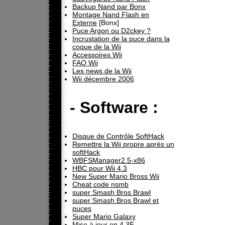
Backup Nand par Bonx
Montage Nand Flash en
Externe
[Bonx]
Puce Argon ou D2ckey ?
Incrustation de la puce dans la
coque de la Wii
Accessoires Wii
FAQ Wii
Les news de la Wii
Wii décembre 2006
- Software :
Disque de Contrôle SoftHack
Remettre la Wii propre après un
softHack
WBFSManager2.5-x86
HBC pour Wii 4.3
New Super Mario Bross Wii
Cheat code nsmb
super Smash Bros Brawl
super Smash Bros Brawl et
puces
Super Mario Galaxy
Mise à jour en 4.3E