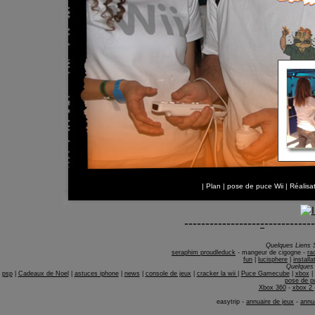
|
Plan
|
pose de puce Wii
| Réalis
------------------
-
------------
Quelques Liens 
seraphim proudleduck
-
mangeur de cigogne
-
ra
fun
|
lucisphere
|
install
Quelques 
psp
|
Cadeaux de Noel
|
astuces iphone
|
news
|
console de jeux
|
cracker la wii
|
Puce Gamecube
|
xbox
|
pose de 
Xbox 360
-
xbox 2
easytrip
-
annuaire de jeux
-
annu