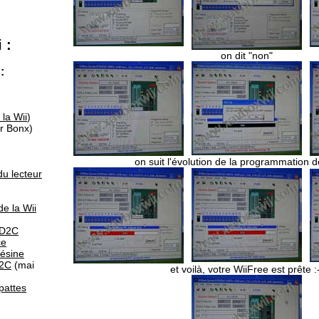
 :
on dit "non"
:
 la Wii
)
r Bonx)
on suit l'évolution de la programmation d
du lecteur
de la Wii
 D2C
ce
résine
D2C
(mai
et voilà, votre WiiFree est prête :
pattes