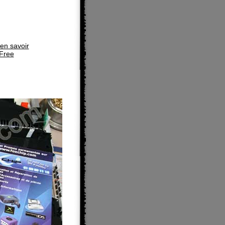
 en savoir
iFree