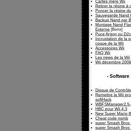
Cartes mère Wii
Retirer la résine à
Poncer la résine du
Sauvegarde Nand 
Backup Nand par 
Montage Nand Fla
Externe
[Bonx]
Puce Argon ou D2c
Incrustation de la 
coque de la Wii
Accessoires Wii
FAQ Wii
Les news de la Wii
Wii décembre 200
- Software 
Disque de Contrôle
Remettre la Wii pr
softHack
WBFSManager2.5-
HBC pour Wii 4.3
New Super Mario B
Cheat code nsmb
super Smash Bros 
super Smash Bros 