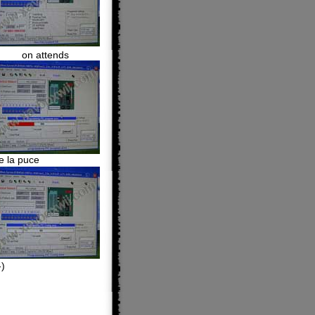
on attends
e la puce
-)