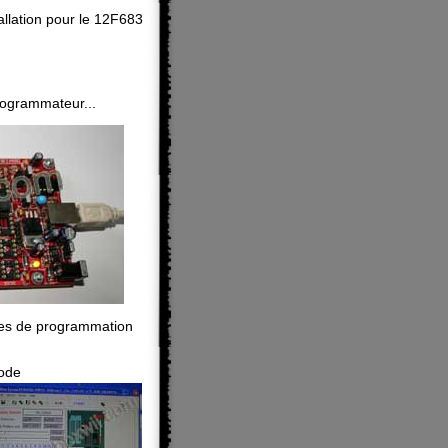
n
allation pour le 12F683
programmateur...
pes de programmation
code