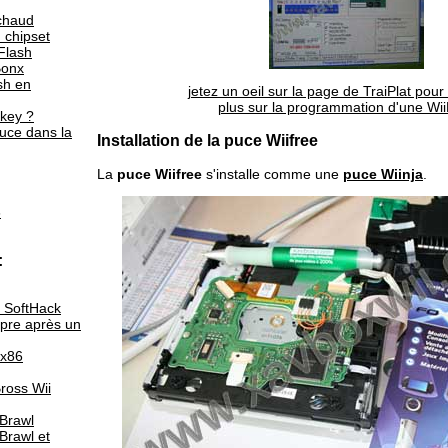
 chaud
 chipset
Flash
Bonx
sh en
jetez un oeil sur la page de TraiPlat pour
plus sur la programmation d'une Wi
key ?
puce dans la
Installation de la puce Wiifree
La
puce Wiifree
s'installe comme une
puce Wiinja
.
6
:
 SoftHack
opre après un
x86
ross Wii
Brawl
Brawl et