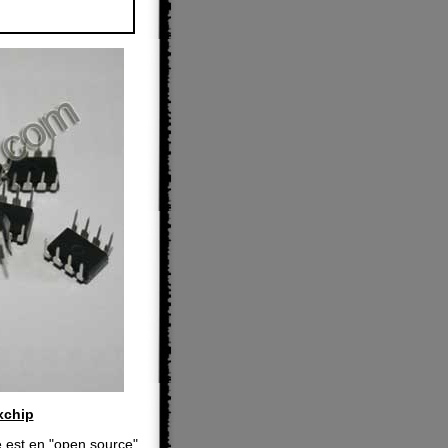
xchip
 est en "open source"