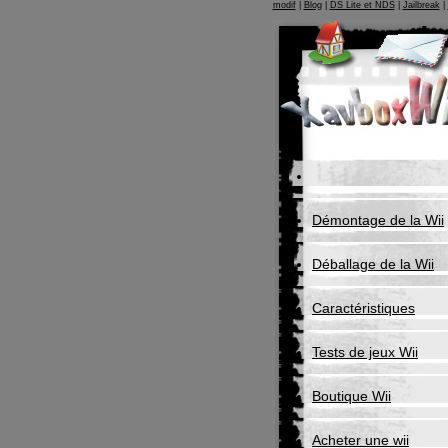
modif
|
Blog
|
DS Lite et NDS
|
Jailbreak
|
Démontage de la Wii
Déballage de la Wii
Caractéristiques
Tests de jeux Wii
Boutique Wii
Acheter une wii