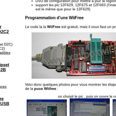
DVD de configuration pour mettre à jour la régio
support les pic 12F629, 12F675 et 12F683 (l'inst
est le même que pour le 12F629)
Programmation d'une WiiFree
r
Le code la la
WiiFree
est gratuit, mais il vous faut un 
 D2C2
set D2C)
C2)
tibles
ipset
D2B
Voici donc quelques photos pour vous montrer les éta
uces
de la
puce Wiifree
:
on choisit le pic , puis on ouvre le 
re
n USB