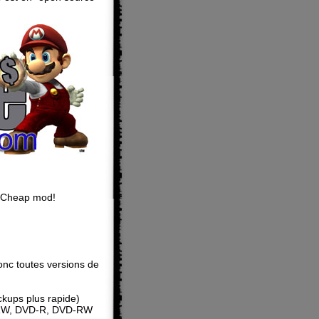
ABCheap mod!
onc toutes versions de
ckups plus rapide)
+RW, DVD-R, DVD-RW