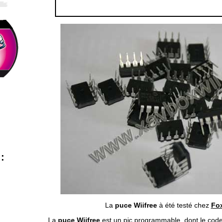
:
La
puce Wiifree
à été testé chez
Fo
La
puce Wiifree
est un pic programmable, dont le code