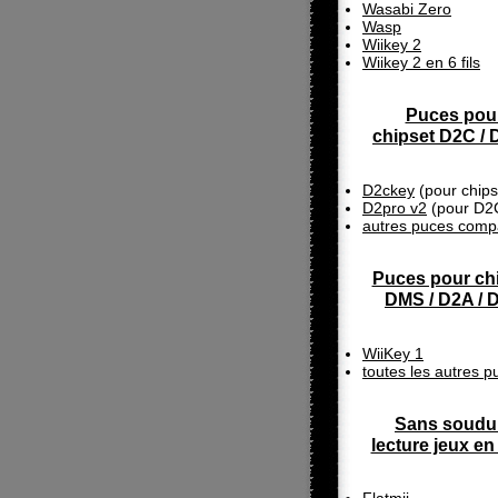
Wasabi Zero
Wasp
Wiikey 2
Wiikey 2 en 6 fils
Puces pou
chipset D2C /
D2ckey
(pour chip
D2pro v2
(pour D2
autres puces compa
Puces pour ch
DMS / D2A / 
WiiKey 1
toutes les autres p
Sans soudu
lecture jeux e