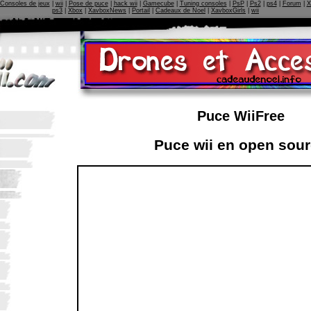
Consoles de jeux
|
wii
|
Pose de puce
|
hack wii
|
Gamecube
|
Tuning consoles
|
PsP
|
Ps2
|
ps4
|
Forum
|
X
ps3
|
Xbox
|
XavboxNews
|
Portail
|
Cadeaux de Noel
|
XavboxGirls
|
wii
Puce WiiFree
Puce wii en open sou