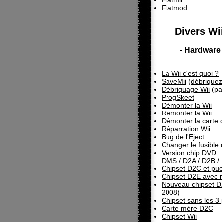
Flatmii
Flatmod
Divers Wii
- Hardware 
La Wii c'est quoi ?
SaveMii
(
débriquez
Débriquage Wii
(pa
ProgSkeet
Démonter la Wii
Remonter la Wii
Démonter la carte 
Réparration Wii
Bug de l'Eject
Changer le fusible 
Version chip DVD :
DMS / D2A / D2B /
Chipset D2C et pu
Chipset D2E avec 
Nouveau chipset 
2008)
Chipset sans les 3 
Carte mère D2C
Chipset Wii