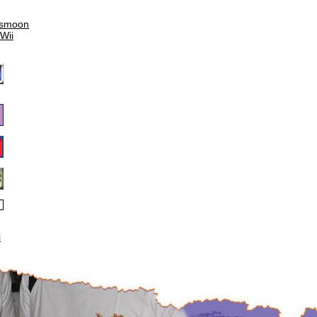
ismoon
 Wii
i