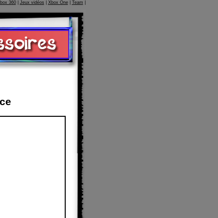
box 360
|
Jeux vidéos
|
Xbox One
|
Team
|
rce