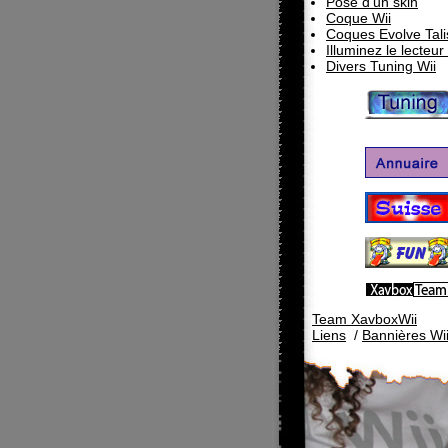
Pose d'un skin
Coque Wii
Coques Evolve Tal
Illuminez le lecteur
Divers Tuning Wii
Team XavboxWii
Liens
/
Bannières Wi