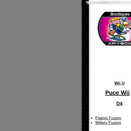
Wii U
Puce Wii
D4
Flatmii Fusion
Wiikey Fusion