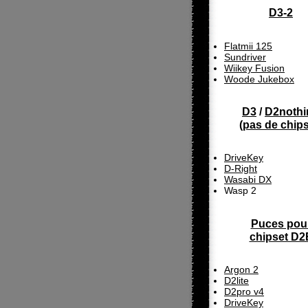
D3-2
Flatmii 125
Sundriver
Wiikey Fusion
Woode Jukebox
D3
/
D2nothi
(
pas de chip
DriveKey
D-Right
Wasabi DX
Wasp 2
Puces pou
chipset D2
Argon 2
D2lite
D2pro v4
DriveKey