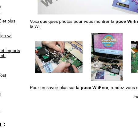
y
E
E
E
et plus
Voici quelques photos pour vous montrer la
puce Wiifr
la Wii.
jeu wii
et imports
omb
ost
Pour en savoir plus sur la
puce WiiFree
, rendez-vous 
l
tu
6
i
: