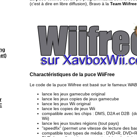
(c'est à dire en libre diffusion), Bravo à la
Team Wiifree
ng
set
)
Charactéristiques de la puce WiiFree
Le code de la puce Wiifree est basé sur le fameux W
lance les jeux gamecube original
lance les jeux copies de jeux gamecube
r
lance les jeux Wii original
E
lance les copies de jeux Wii
compatible avec les chips : DMS, D2A et D2B (d
Wii)
lance les jeux toutes régions (tout pays)
"speedfix" (permet une vitesse de lecture des ba
compatible tout types de média : DVD+R, DVD