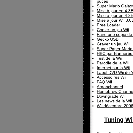
puces
Super Mario Galax
Mise à jour en 4.3
Mise à jour en 4.2
Mise à jour Wii 3.0
Free Loader
Copier un jeu Wii
Faire une copie de 
Gecko USB
Graver un jeu Wii
Super Paper Mario 
HBC par Bannerb
Test de la Wii
Parodie de la Wii
Internet sur la Wii
Label DVD Wii de Y
Accessoires Wii
FAQ Wii
Argonchannel
Homebrew Channe
Downgrade Wii
Les news de la Wii
Wii décembre 200
Tuning Wi