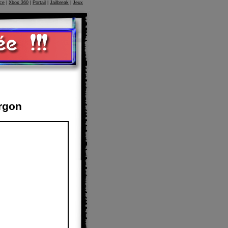
ce
|
Xbox 360
|
Portail
|
Jailbreak
|
Jeux
rgon