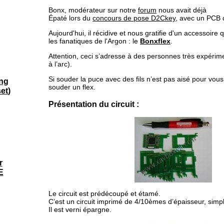
Bonx, modérateur sur notre
forum
nous avait déjà
Épaté lors du
concours de pose D2Ckey
, avec un PCB 
Aujourd'hui, il récidive et nous gratifie d'un accessoire q
les fanatiques de l'Argon : le
Bonxflex
.
Attention, ceci s’adresse à des personnes très expéri
à l’arc).
Si souder la puce avec des fils n’est pas aisé pour vou
ng
souder un flex.
set
)
Présentation du circuit :
r
E
Le circuit est prédécoupé et étamé.
C’est un circuit imprimé de 4/10èmes d’épaisseur, simpl
Il est verni épargne.