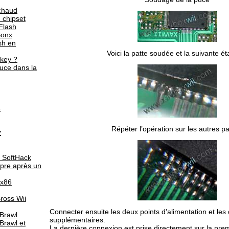
 chaud
 chipset
Flash
Bonx
sh en
Voici la patte soudée et la suivante é
key ?
puce dans la
6
Répéter l’opération sur les autres pa
:
 SoftHack
opre après un
x86
ross Wii
Connecter ensuite les deux points d’alimentation et les 
Brawl
supplémentaires.
Brawl et
La dernière connexion est prise directement sur la pre