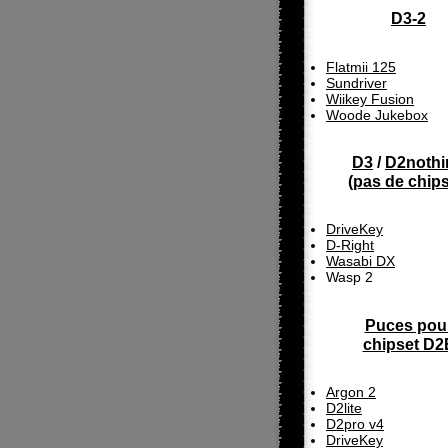
D3-2
Flatmii 125
Sundriver
Wiikey Fusion
Woode Jukebox
D3
/
D2nothi
(
pas de chip
DriveKey
D-Right
Wasabi DX
Wasp 2
Puces pou
chipset D2
Argon 2
D2lite
D2pro v4
DriveKey