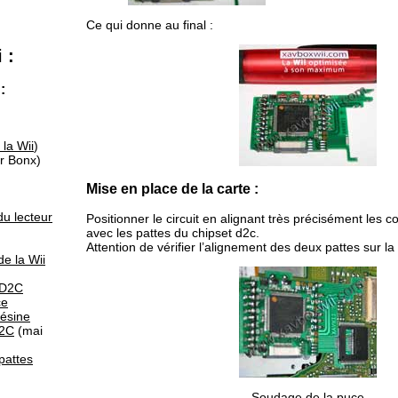
Ce qui donne au final :
 :
:
 la Wii
)
r Bonx)
Mise en place de la carte :
du lecteur
Positionner le circuit en alignant très précisément les c
avec les pattes du chipset d2c.
Attention de vérifier l’alignement des deux pattes sur la 
de la Wii
 D2C
ce
résine
D2C
(mai
pattes
Soudage de la puce