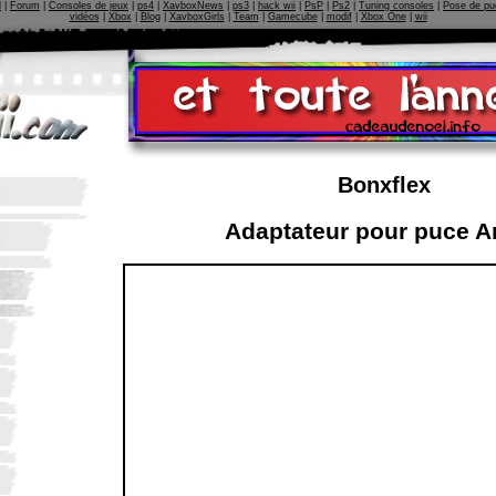
l
|
Forum
|
Consoles de jeux
|
ps4
|
XavboxNews
|
ps3
|
hack wii
|
PsP
|
Ps2
|
Tuning consoles
|
Pose de pu
vidéos
|
Xbox
|
Blog
|
XavboxGirls
|
Team
|
Gamecube
|
modif
|
Xbox One
|
wii
Bonxflex
Adaptateur pour puce A