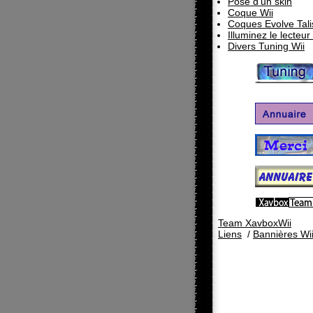
Pose d'un skin
Coque Wii
Coques Evolve Tal
Illuminez le lecteur
Divers Tuning Wii
Team XavboxWii
Liens
/
Bannières Wi