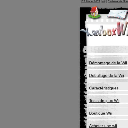
DS Lite et NDS
|
wii
|
Cadeaux de Noe
Démontage de la Wii
Déballage de la Wii
Caractéristiques
Tests de jeux Wii
Boutique Wii
Acheter une wii