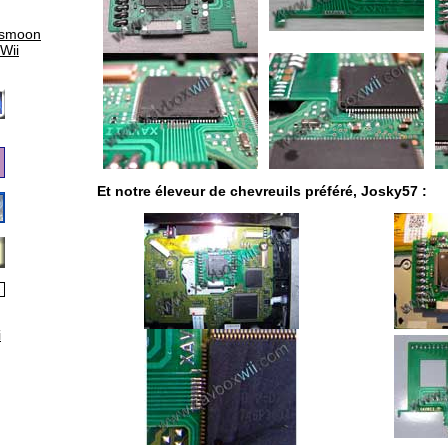
ismoon
 Wii
Et notre éleveur de chevreuils préféré, Josky57 :
i