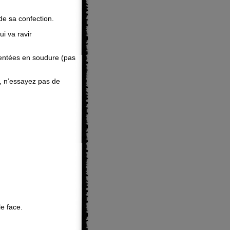
de sa confection.
ui va ravir
mentées en soudure (pas
s, n’essayez pas de
e face.