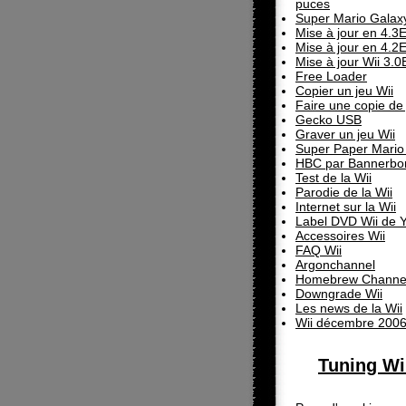
puces
Super Mario Galax
Mise à jour en 4.3
Mise à jour en 4.2
Mise à jour Wii 3.0
Free Loader
Copier un jeu Wii
Faire une copie de 
Gecko USB
Graver un jeu Wii
Super Paper Mario 
HBC par Bannerb
Test de la Wii
Parodie de la Wii
Internet sur la Wii
Label DVD Wii de Y
Accessoires Wii
FAQ Wii
Argonchannel
Homebrew Channe
Downgrade Wii
Les news de la Wii
Wii décembre 200
Tuning Wi