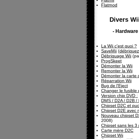
Flatmii
Flatmod
Divers Wii
- Hardware 
La Wii c'est quoi ?
SaveMii
(
débriquez
Débriquage Wii
(pa
ProgSkeet
Démonter la Wii
Remonter la Wii
Démonter la carte 
Réparration Wii
Bug de l'Eject
Changer le fusible 
Version chip DVD :
DMS / D2A / D2B /
Chipset D2C et pu
Chipset D2E avec 
Nouveau chipset 
2008)
Chipset sans les 3 
Carte mère D2C
Chipset Wii