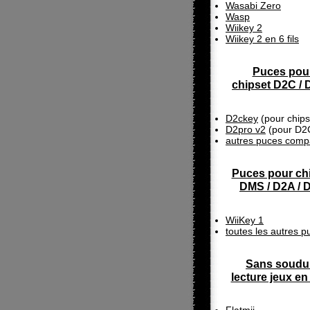
Wasabi Zero
Wasp
Wiikey 2
Wiikey 2 en 6 fils
Puces pou
chipset D2C /
D2ckey
(pour chip
D2pro v2
(pour D2
autres puces compa
Puces pour ch
DMS / D2A / 
WiiKey 1
toutes les autres p
Sans soudu
lecture jeux e