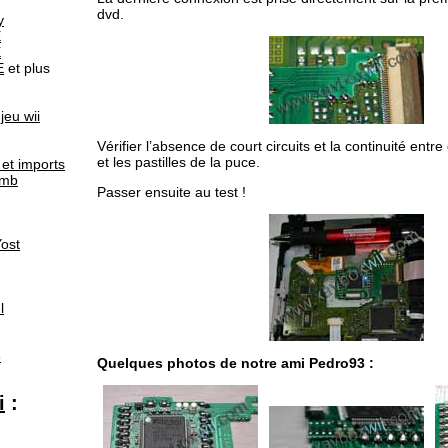
dvd.
y
E
E
E
et plus
jeu wii
Vérifier l’absence de court circuits et la continuité entr
et les pastilles de la puce.
et imports
omb
Passer ensuite au test !
ost
l
6
Quelques photos de notre ami Pedro93 :
i
: