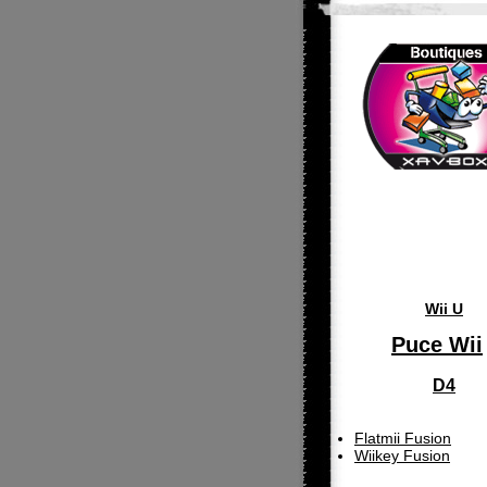
Wii U
Puce Wii
D4
Flatmii Fusion
Wiikey Fusion