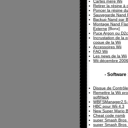
Cartes mère Wii
Retirer la résine à
Poncer la résine du
Sauvegarde Nand 
Backup Nand par 
Montage Nand Fla
Externe
[Bonx]
Puce Argon ou D2c
Incrustation de la 
coque de la Wii
Accessoires Wii
FAQ Wii
Les news de la Wii
Wii décembre 200
- Software 
Disque de Contrôle
Remettre la Wii pr
softHack
WBFSManager2.5-
HBC pour Wii 4.3
New Super Mario B
Cheat code nsmb
super Smash Bros 
super Smash Bros 