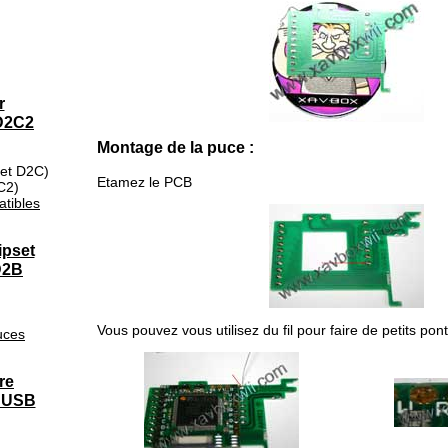
r
 D2C2
Montage de la puce :
set D2C)
Etamez le PCB
C2)
tibles
ipset
D2B
Vous pouvez vous utilisez du fil pour faire de petits pont
uces
re
n USB