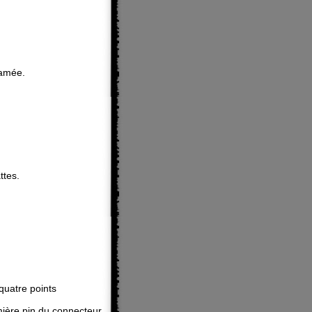
tamée.
ttes.
quatre points
mière pin du connecteur