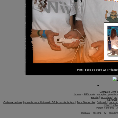
|
Plan
|
pose de puce Wii
| Réalis
------------------
-
------------
Quelques Liens 
funette
-
SEOcratie
-
seraphim proudled
vapote
|
lucisphere
|
fun
Quelques 
Cadeaux de Noel
|
pose de puce
|
Nintendo DS
|
console de jeux
|
Puce Gamecube
|
Jailbreak
|
puce ps
astuces ipho
Forum consoles
-
X
rouleaux
-
easytrip
-
cv
-
annuaire