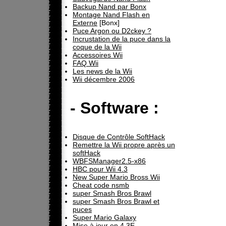
Backup Nand par Bonx
Montage Nand Flash en
Externe
[Bonx]
Puce Argon ou D2ckey ?
Incrustation de la puce dans la
coque de la Wii
Accessoires Wii
FAQ Wii
Les news de la Wii
Wii décembre 2006
- Software :
Disque de Contrôle SoftHack
Remettre la Wii propre après un
softHack
WBFSManager2.5-x86
HBC pour Wii 4.3
New Super Mario Bross Wii
Cheat code nsmb
super Smash Bros Brawl
super Smash Bros Brawl et
puces
Super Mario Galaxy
Mise à jour en 4.3E