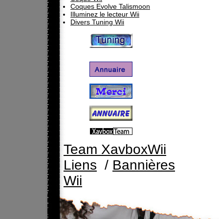
Coques Evolve Talismoon
Illuminez le lecteur Wii
Divers Tuning Wii
Team XavboxWii
Liens
/
Bannières
Wii