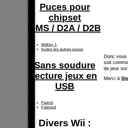
Puces pour
chipset
DMS / D2A / D2B
WiiKey 1
toutes les autres puces
Donc vous d
soit comman
Sans soudure
de jeux sur 
lecture jeux en
Merci à
St
USB
Flatmii
Flatmod
Divers Wii :