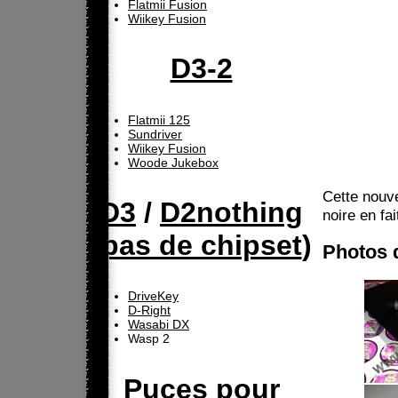
Flatmii Fusion
Wiikey Fusion
D3-2
Flatmii 125
Sundriver
Wiikey Fusion
Woode Jukebox
Cette nouve
D3
/
D2nothing
noire en fa
(
pas de chipset
)
Photos d
DriveKey
D-Right
Wasabi DX
Wasp 2
Puces pour