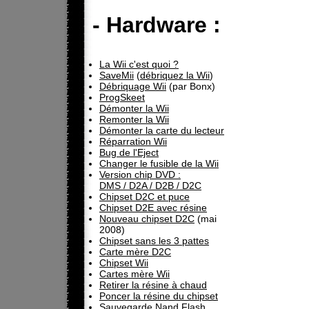
- Hardware :
La Wii c'est quoi ?
SaveMii
(
débriquez la Wii
)
Débriquage Wii
(par Bonx)
ProgSkeet
Démonter la Wii
Remonter la Wii
Démonter la carte du lecteur
Réparration Wii
Bug de l'Eject
Changer le fusible de la Wii
Version chip DVD :
DMS / D2A / D2B / D2C
Chipset D2C et puce
Chipset D2E avec résine
Nouveau chipset D2C
(mai
2008)
Chipset sans les 3 pattes
Carte mère D2C
Chipset Wii
Cartes mère Wii
Retirer la résine à chaud
Poncer la résine du chipset
Sauvegarde Nand Flash