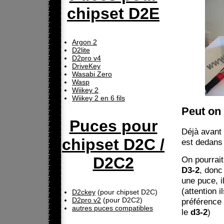
chipset D2E
Argon 2
D2lite
D2pro v4
DriveKey
Wasabi Zero
Wasp
Wiikey 2
Wiikey 2 en 6 fils
Peut on
Puces pour
Déjà avant 
chipset D2C /
est dedans e
D2C2
On pourrai
D3-2
, donc
une puce, i
(attention 
D2ckey
(pour chipset D2C)
D2pro v2
(pour D2C2)
préférence 
autres puces compatibles
le
d3-2
)