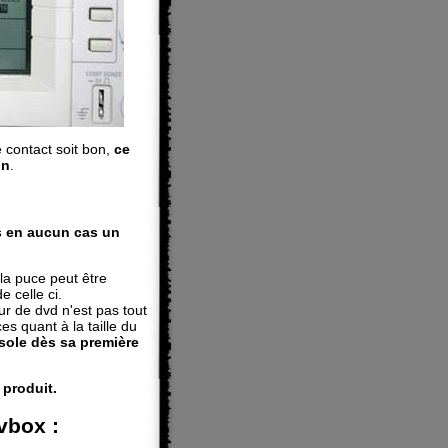
e contact soit bon,
ce
on
.
 en aucun cas un
 la puce peut être
e celle ci.
ur de dvd n'est pas tout
es quant à la taille du
nsole dès sa première
 produit.
vbox :