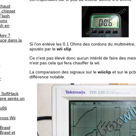
 chaud
 chipset
Flash
Bonx
sh en
key ?
puce dans la
Si l'on enlève les 0.1 Ohms des cordons du multimètre,
ajoutés par le
wii clip
.
Ce n'est pas élevé donc aucun intérêt de faire des mes
n'est pas cela qui fera chauffer la wii.
6
La comparaison des signaux sur le
wiiclip
et sur le pc
différence notable.
:
 SoftHack
opre après un
x86
ross Wii
Brawl
Brawl et