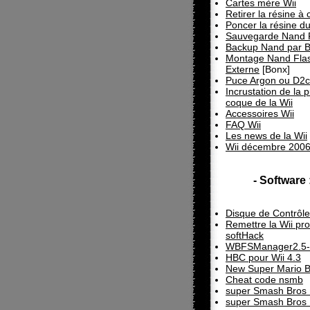
Cartes mère Wii
Retirer la résine à
Poncer la résine du
Sauvegarde Nand 
Backup Nand par 
Montage Nand Fla
Externe
[Bonx]
Puce Argon ou D2c
Incrustation de la 
coque de la Wii
Accessoires Wii
FAQ Wii
Les news de la Wii
Wii décembre 200
- Software 
Disque de Contrôle
Remettre la Wii pr
softHack
WBFSManager2.5-
HBC pour Wii 4.3
New Super Mario B
Cheat code nsmb
super Smash Bros 
super Smash Bros 