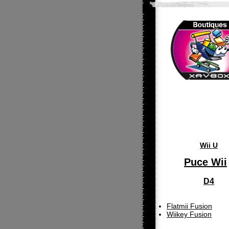
Wii U
Puce Wii
D4
Flatmii Fusion
Wiikey Fusion