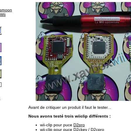
ismoon
 Wii
i
Avant de critiquer un produit il faut le tester...
Nous avons testé trois wiiclip différents :
wii-clip pour puce
D2pro
wii-clip pour puce
D2ckey
/
D2cpro