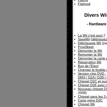
Flatmii
Flatmod
Divers Wii
- Hardware 
La Wii c'est quoi ?
SaveMii
(
débriquez
Débriquage Wii
(pa
ProgSkeet
Démonter la Wii
Remonter la Wii
Démonter la carte 
Réparration Wii
Bug de l'Eject
Changer le fusible 
Version chip DVD :
DMS / D2A / D2B /
Chipset D2C et pu
Chipset D2E avec 
Nouveau chipset 
2008)
Chipset sans les 3 
Carte mère D2C
Chipset Wii