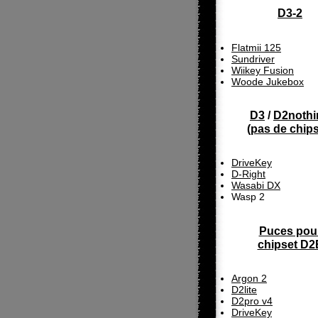
D3-2
Flatmii 125
Sundriver
Wiikey Fusion
Woode Jukebox
D3
/
D2nothi
(
pas de chip
DriveKey
D-Right
Wasabi DX
Wasp 2
Puces pou
chipset D2
Argon 2
D2lite
D2pro v4
DriveKey