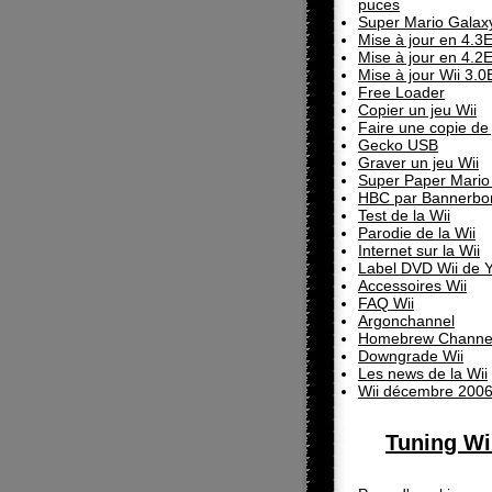
puces
Super Mario Galax
Mise à jour en 4.3
Mise à jour en 4.2
Mise à jour Wii 3.0
Free Loader
Copier un jeu Wii
Faire une copie de 
Gecko USB
Graver un jeu Wii
Super Paper Mario 
HBC par Bannerb
Test de la Wii
Parodie de la Wii
Internet sur la Wii
Label DVD Wii de Y
Accessoires Wii
FAQ Wii
Argonchannel
Homebrew Channe
Downgrade Wii
Les news de la Wii
Wii décembre 200
Tuning Wi