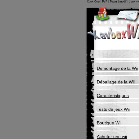
Xbox One
|
PsP
|
Team
|
modif
|
Jeux vi
Démontage de la Wii
Déballage de la Wii
Caractéristiques
Tests de jeux Wii
Boutique Wii
Acheter une wii