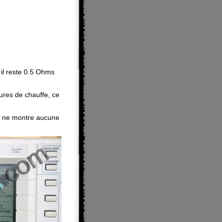
 il reste 0.5 Ohms
ures de chauffe, ce
b ne montre aucune