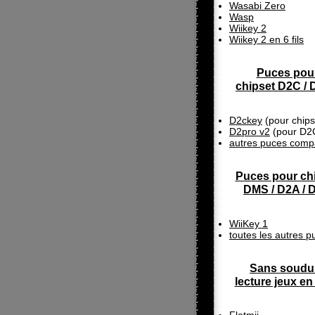
Wasabi Zero
Wasp
Wiikey 2
Wiikey 2 en 6 fils
Puces pou
chipset D2C /
D2ckey
(pour chip
D2pro v2
(pour D2
autres puces compa
Puces pour ch
DMS / D2A / 
WiiKey 1
toutes les autres p
Sans soudu
lecture jeux e