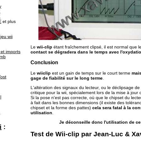
y
E
E
E
et plus
jeu wii
Le
wii-clip
étant fraîchement clipsé, il est normal que l
et imports
contact se dégradera dans le temps avec l'oxydati
omb
Conclusion
Le
wiiclip
est un gain de temps sur le court terme
mais
ost
gage de fiabilité sur le long terme
.
L'altération des signaux du lecteur, ou le déclipsage de
critique pour la wii, spécialement lors de la mise à jour d
l
Si la pose n'est pas correcte, où que le chipset du lecte
à fait dans les bonnes dimensions (il existe des toléranc
chipset et la forme des pattes)
cela sera fatal à la co
6
utilisation
.
Je déconseille donc l'utilisation de ce
i
:
Test de Wii-clip par Jean-Luc & Xa