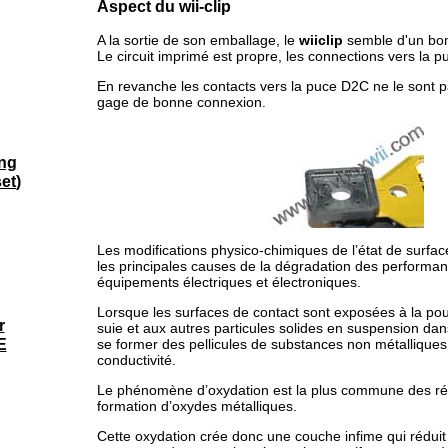
Aspect du wii-clip
A la sortie de son emballage, le
wiiclip
semble d'un bon
Le circuit imprimé est propre, les connections vers la p
En revanche les contacts vers la puce D2C ne le sont p
gage de bonne connexion.
ng
set
)
Les modifications physico-chimiques de l’état de surfa
les principales causes de la dégradation des perform
équipements électriques et électroniques.
Lorsque les surfaces de contact sont exposées à la pous
r
suie et aux autres particules solides en suspension dan
E
se former des pellicules de substances non métalliques 
conductivité.
Le phénomène d’oxydation est la plus commune des ré
formation d’oxydes métalliques.
Cette oxydation crée donc une couche infime qui réduit 