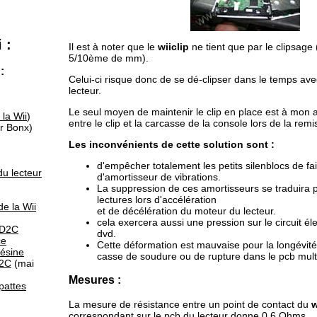
 :
Il est à noter que le
wiiclip
ne tient que par le clipsage
5/10ème de mm).
:
Celui-ci risque donc de se dé-clipser dans le temps ave
lecteur.
Le seul moyen de maintenir le clip en place est à mon 
 la Wii
)
entre le clip et la carcasse de la console lors de la remi
r Bonx)
Les inconvénients de cette solution sont :
d'empêcher totalement les petits silenblocs de fair
du lecteur
d'amortisseur de vibrations.
La suppression de ces amortisseurs se traduira 
lectures lors d'accélération
de la Wii
et de décélération du moteur du lecteur.
cela exercera aussi une pression sur le circuit él
 D2C
dvd.
ce
Cette déformation est mauvaise pour la longévité
résine
casse de soudure ou de rupture dans le pcb mult
D2C
(mai
Mesures :
pattes
La mesure de résistance entre un point de contact du
w
correspondant sur le pcb du lecteur donne 0.6 Ohms