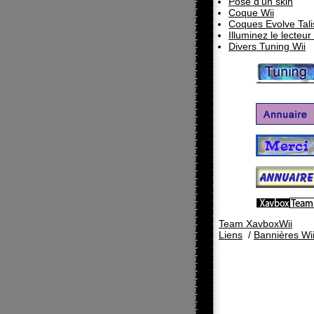
Pose d'un skin
Coque Wii
Coques Evolve Tal
Illuminez le lecteur
Divers Tuning Wii
Team XavboxWii
Liens
/
Bannières Wi