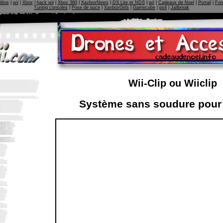
déos
|
wii
|
Xbox
|
hack wii
|
Xbox 360
|
XavboxNews
|
DS Lite et NDS
|
wii
|
Cadeaux de Noel
|
Portail
|
For
Tuning consoles
|
Pose de puce
|
XavboxGirls
|
Gamecube
|
ps4
|
Jailbreak
Wii-Clip ou Wiiclip
Système sans soudure pour 