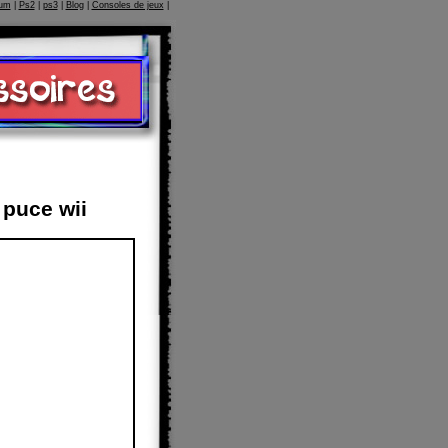
um
|
Ps2
|
ps3
|
Blog
|
Consoles de jeux
|
puce wii