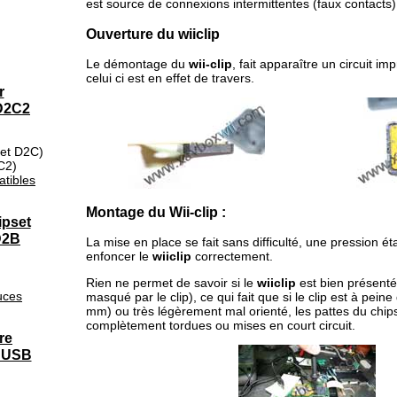
est source de connexions intermittentes (faux contacts)
Ouverture du wiiclip
Le démontage du
wii-clip
, fait apparaître un circuit im
celui ci est en effet de travers.
r
 D2C2
set D2C)
C2)
tibles
Montage du Wii-clip :
ipset
D2B
La mise en place se fait sans difficulté, une pression é
enfoncer le
wiiclip
correctement.
Rien ne permet de savoir si le
wiiclip
est bien présenté
uces
masqué par le clip), ce qui fait que si le clip est à pei
mm) ou très légèrement mal orienté, les pattes du chip
complètement tordues ou mises en court circuit.
re
n USB