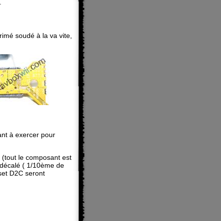
.
primé soudé à la va vite,
tant à exercer pour
 (tout le composant est
ne décalé ( 1/10ème de
set D2C seront