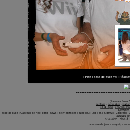
|
Plan
|
pose de puce Wii
| Réalis
------------------
-
------------
Quelques Liens 
seotons
-
seomaker
-
wabst
SEO Dijon
|
chocoku lan
Quelques 
pose de puce
|
Cadeaux de Noel
|
psp
|
news
|
sexy consoles
|
puce ps3
|
.biz
|
ps2 & pstwo
|
Jailbreak
|
astuces ip
chat xbox
-
xbox 2
annuaire de jeux
-
easytrip
-
annua