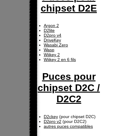
chipset D2E
Argon 2
D2lite
D2pro v4
DriveKey
Wasabi Zero
Wasp
Wiikey 2
Wiikey 2 en 6 fils
Puces pour
chipset D2C /
D2C2
D2ckey
(pour chipset D2C)
D2pro v2
(pour D2C2)
autres puces compatibles