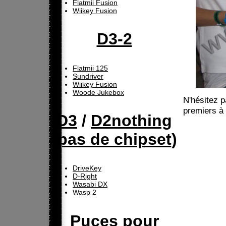
Flatmii Fusion
Wiikey Fusion
D3-2
Flatmii 125
Sundriver
Wiikey Fusion
Woode Jukebox
N'hésitez p
premiers à 
D3
/
D2nothing
(
pas de chipset
)
DriveKey
D-Right
Wasabi DX
Wasp 2
Puces pour