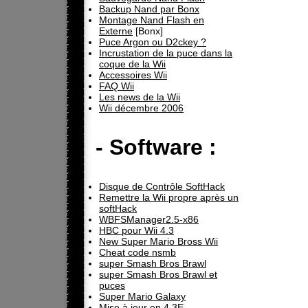
Backup Nand par Bonx
Montage Nand Flash en
Externe
[Bonx]
Puce Argon ou D2ckey ?
Incrustation de la puce dans la
coque de la Wii
Accessoires Wii
FAQ Wii
Les news de la Wii
Wii décembre 2006
- Software :
Disque de Contrôle SoftHack
Remettre la Wii propre après un
softHack
WBFSManager2.5-x86
HBC pour Wii 4.3
New Super Mario Bross Wii
Cheat code nsmb
super Smash Bros Brawl
super Smash Bros Brawl et
puces
Super Mario Galaxy
Mise à jour en 4.3E