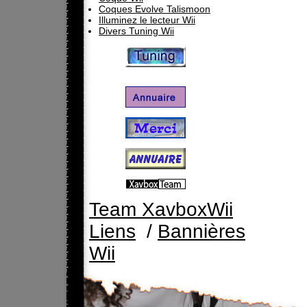
Coques Evolve Talismoon
Illuminez le lecteur Wii
Divers Tuning Wii
Team XavboxWii
Liens
/
Bannières
Wii