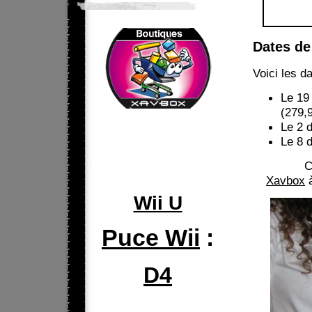
Dates de 
Voici les d
Le 19
(279,9
Le 2 
Le 8 
C
Xavbox
à
Wii U
Puce Wii
:
D4