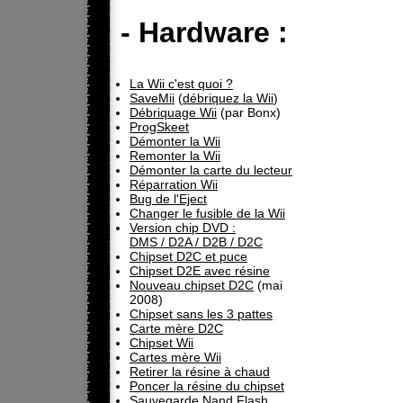
- Hardware :
La Wii c'est quoi ?
SaveMii
(
débriquez la Wii
)
Débriquage Wii
(par Bonx)
ProgSkeet
Démonter la Wii
Remonter la Wii
Démonter la carte du lecteur
Réparration Wii
Bug de l'Eject
Changer le fusible de la Wii
Version chip DVD :
DMS / D2A / D2B / D2C
Chipset D2C et puce
Chipset D2E avec résine
Nouveau chipset D2C
(mai
2008)
Chipset sans les 3 pattes
Carte mère D2C
Chipset Wii
Cartes mère Wii
Retirer la résine à chaud
Poncer la résine du chipset
Sauvegarde Nand Flash