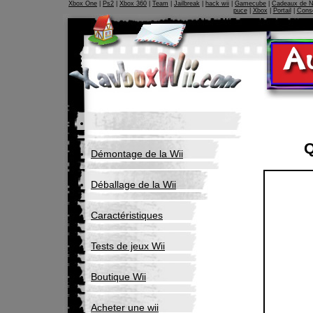
Xbox One
|
Ps2
|
Xbox 360
|
Team
|
Jailbreak
|
hack wii
|
Gamecube
|
Cadeaux de N
puce
|
Xbox
|
Portail
|
Conso
Q
Démontage de la Wii
Déballage de la Wii
Caractéristiques
Tests de jeux Wii
Boutique Wii
Acheter une wii