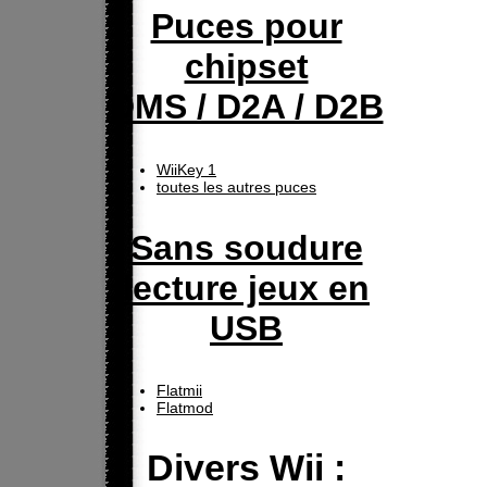
Puces pour
chipset
DMS / D2A / D2B
WiiKey 1
toutes les autres puces
Sans soudure
lecture jeux en
USB
Flatmii
Flatmod
Divers Wii :